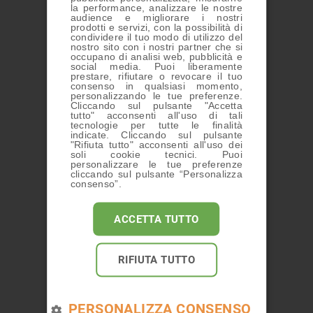
la performance, analizzare le nostre
audience e migliorare i nostri
CHI SIAMO
prodotti e servizi, con la possibilità di
condividere il tuo modo di utilizzo del
nostro sito con i nostri partner che si
occupano di analisi web, pubblicità e
social media. Puoi liberamente
prestare, rifiutare o revocare il tuo
consenso in qualsiasi momento,
personalizzando le tue preferenze.
Cliccando sul pulsante "Accetta
tutto" acconsenti all'uso di tali
tecnologie per tutte le finalità
indicate. Cliccando sul pulsante
SERVIZI
"Rifiuta tutto" acconsenti all'uso dei
soli cookie tecnici. Puoi
personalizzare le tue preferenze
cliccando sul pulsante “Personalizza
consenso”.
ACCETTA TUTTO
CONTATTI
RIFIUTA TUTTO
PERSONALIZZA CONSENSO