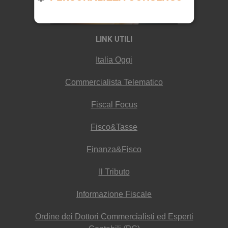
LINK UTILI
Italia Oggi
Commercialista Telematico
Fiscal Focus
Fisco&Tasse
Finanza&Fisco
Il Tributo
Informazione Fiscale
Ordine dei Dottori Commercialisti ed Esperti