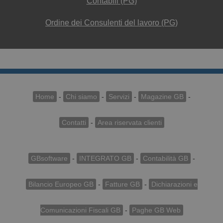
Contabili (PG)
Ordine dei Consulenti del lavoro (PG)
Home
-
Chi siamo
-
Servizi
-
Magazine GB
-
Contatti
-
Area riservata clienti
GBsoftware
-
INTEGRATO GB
-
Contabilità GB
-
Bilancio Europeo GB
-
Fatture GB
-
Dichiarazioni e
Comunicazioni Fiscali GB
-
Paghe GB Web