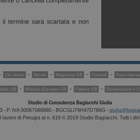
lmente o cancella completamente
e il termine sarà scartata e non
-
-
-
-
-
Chi siamo
Servizi
Magazine GB
Contatti
Area riservat
-
-
-
ilità GB
Bilancio Europeo GB
Fatture GB
Dichiarazioni e 
Studio di Consulenza Bagiacchi Giulia
ieri 3 - P. IVA 00067088880 - BGCGLI79H47D786G -
giulia@bagiac
l lavoro di Perugia al n. 619 © 2019 Studio Bagiacchi. Tutti i diritt