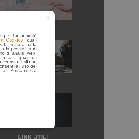
×
SERVIZI
i per funzionalità
iva Cookies
, quali
zzata, misurarne la
n la possibilità di
no di analisi web,
senso in qualsiasi
acconsenti all'uso
consenti all'uso dei
nte “Personalizza
CONTATTI
LINK UTILI