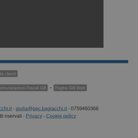
a clienti
-
Comunicazioni Fiscali GB
Paghe GB Web
chi.it
-
giulia@pec.bagiacchi.it
- 0759460366
i riservati -
Privacy
-
Cookie policy