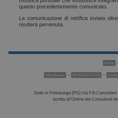
modifica puntuale che sostituisce integra
quanto precedentemente comunicato.
La comunicazione di rettifica inviata oltr
risulterà pervenuta.
Home
-
-
GBsoftware
INTEGRATO GB
Contab
Sede in Pietralunga (PG) Via F.lli Cancell
Iscritta all'Ordine dei Consulenti de