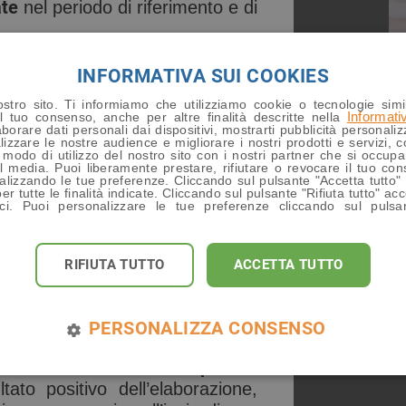
ate
nel periodo di riferimento e di
,
per le operazioni riconducibili ai
INFORMATIVA SUI COOKIES
tro sito. Ti informiamo che utilizziamo cookie o tecnologie simil
Informat
l tuo consenso, anche per altre finalità descritte nella
che ricomprendono un numero
borare dati personali dai dispositivi, mostrarti pubblicità personali
zzare le nostre audience e migliorare i nostri prodotti e servizi, co
che se includono il canone per la
o modo di utilizzo del nostro sito con i nostri partner che si occupa
al media. Puoi liberamente prestare, rifiutare o revocare il tuo con
izzando le tue preferenze. Cliccando sul pulsante "Accetta tutto" 
per tutte le finalità indicate. Cliccando sul pulsante "Rifiuta tutto" ac
ici. Puoi personalizzare le tue preferenze cliccando sul pulsa
ttuata entro il ventesimo giorno
RIFIUTA TUTTO
ACCETTA TUTTO
ento, esercenti e professionisti
ica l’elenco delle transazioni
PERSONALIZZA CONSENSO
oni addebitate dagli operatori.
nel momento in cui è completata
tato positivo dell’elaborazione,