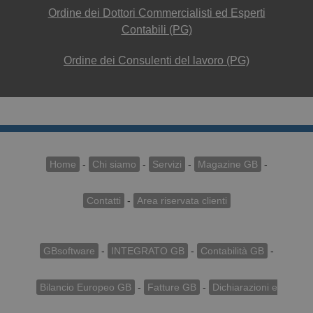
Ordine dei Dottori Commercialisti ed Esperti
Contabili (PG)
Ordine dei Consulenti del lavoro (PG)
Home
-
Chi siamo
-
Servizi
-
Magazine GB
-
Contatti
-
Area riservata clienti
GBsoftware
-
INTEGRATO GB
-
Contabilità GB
-
Bilancio Europeo GB
-
Fatture GB
-
Dichiarazioni e