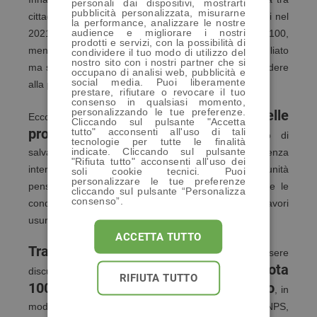
personali dai dispositivi, mostrarti
pubblicità personalizzata, misurarne
cittadini con requisiti molto simili: chi compirà 62 anni nel
la performance, analizzare le nostre
audience e migliorare i nostri
2021 potrà chiedere il pensionamento a Quota 100,
prodotti e servizi, con la possibilità di
mentre chi li compirà nel 2022, non solo rimarrà tagliato
condividere il tuo modo di utilizzo del
nostro sito con i nostri partner che si
ma sarà costretto a lavorare per altri 5 anni per accedere
occupano di analisi web, pubblicità e
social media. Puoi liberamente
alla pensione con sistema ordinario.
prestare, rifiutare o revocare il tuo
consenso in qualsiasi momento,
personalizzando le tue preferenze.
si stanno vagliando delle
Ecco perché,
Cliccando sul pulsante "Accetta
proposte di modifica
tutto" acconsenti all'uso di tali
: l’intento è quello di
tecnologie per tutte le finalità
indicate. Cliccando sul pulsante
salvaguardare per chi ha avuto carriere senza
"Rifiuta tutto" acconsenti all'uso dei
interruzione, di poter beneficiare di questa opportunità
soli cookie tecnici. Puoi
personalizzare le tue preferenze
pensionistica, ma anche di ridiscutere e riconvertire le
cliccando sul pulsante “Personalizza
consenso”.
condizioni per altre categorie come quelle dei lavori
usuranti.
ACCETTA TUTTO
Tra le proposte
pronte sul tavolo per essere
pensione anticipata con Quota
discusse, la
RIFIUTA TUTTO
100 con metodo di calcolo contributivo
, in
modo tale da poter pesare meno sulle casse dell’INPS,