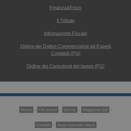
Finanza&Fisco
Il Tributo
Informazione Fiscale
Ordine dei Dottori Commercialisti ed Esperti
Contabili (PG)
Ordine dei Consulenti del lavoro (PG)
Home
-
Chi siamo
-
Servizi
-
Magazine GB
-
Contatti
-
Area riservata clienti