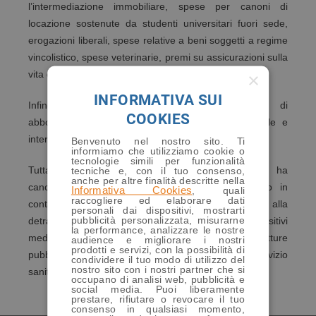
l’intermediazione immobiliare, spese per canoni di
locazione sostenute da studenti universitari fuori sede,
erogazioni liberali, spese relative a beni soggetti a regime
vincolistico, spese veterinarie, premi su assicurazioni sulla
vita e contro gli infortuni.
×
INFORMATIVA SUI
Infine, anche spese sostenute per l’acquisto di
COOKIES
abbonamenti di trasporto pubblico locale, regionale e
interregionale.
Benvenuto nel nostro sito. Ti
informiamo che utilizziamo cookie o
tecnologie simili per funzionalità
Tuttavia, la nuova Legge di Bilancio 2020, non ha
tecniche e, con il tuo consenso,
anche per altre finalità descritte nella
cancellato le uniche due eccezioni di pagamento in
Informativa Cookies
, quali
raccogliere ed elaborare dati
contanti che non preclude la possibilità di accedere alla
personali dai dispositivi, mostrarti
pubblicità personalizzata, misurarne
detrazione: nel caso di spese per medicinali e/o dispositivi
la performance, analizzare le nostre
medici, nonchè le prestazioni sanitarie rese dalle strutture
audience e migliorare i nostri
prodotti e servizi, con la possibilità di
pubbliche o da strutture private accreditate al Servizio
condividere il tuo modo di utilizzo del
nostro sito con i nostri partner che si
sanitario nazionale.
occupano di analisi web, pubblicità e
social media. Puoi liberamente
prestare, rifiutare o revocare il tuo
consenso in qualsiasi momento,