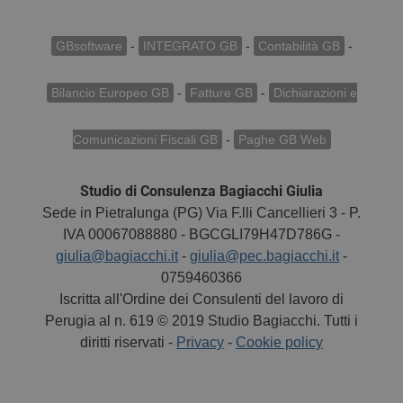
GBsoftware
-
INTEGRATO GB
-
Contabilità GB
-
Bilancio Europeo GB
-
Fatture GB
-
Dichiarazioni e
Comunicazioni Fiscali GB
-
Paghe GB Web
Studio di Consulenza Bagiacchi Giulia
Sede in Pietralunga (PG) Via F.lli Cancellieri 3 - P.
IVA 00067088880 - BGCGLI79H47D786G -
giulia@bagiacchi.it
-
giulia@pec.bagiacchi.it
-
0759460366
Iscritta all'Ordine dei Consulenti del lavoro di
Perugia al n. 619 © 2019 Studio Bagiacchi. Tutti i
diritti riservati -
Privacy
-
Cookie policy